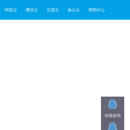
阿里云
腾讯云
百度云
金山云
帮助中心
在线咨询