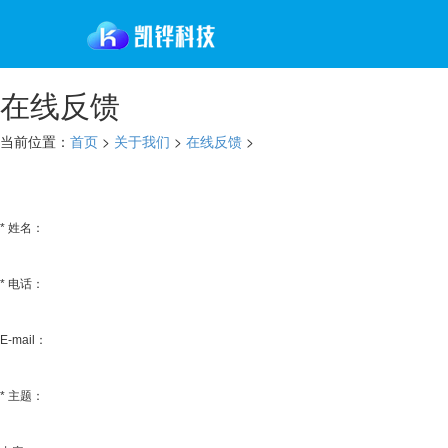
在线反馈
当前位置：
首页
>
关于我们
>
在线反馈
>
*
姓名：
*
电话：
E-mail：
*
主题：