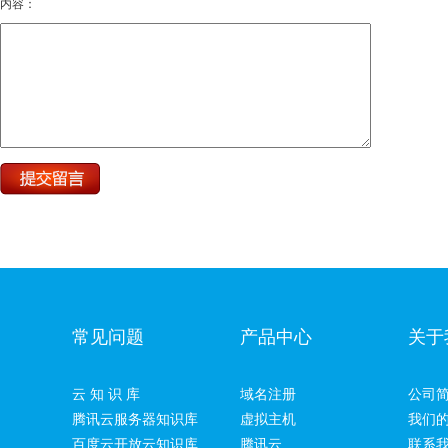
内容：
常见问题
产品中心
关于
云 知 识 库
域名注册
公司
腾讯云服务器知识库
虚拟主机
我们
百度云开放云知识库
腾讯云
联系