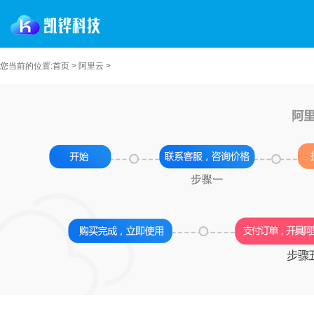
您当前的位置:
首页
>
阿里云
>