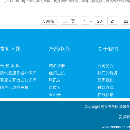
[2017-06-16] 一般共享的虚拟主机是弹性的峰值，即有可能每秒可以达到5Mbps
..
580条
上一页
1
20
21
22
常见问题
产品中心
关于我们
云 知 识 库
域名注册
公司简介
腾讯云服务器知识库
虚拟主机
我们的服务
百度云开放云知识库
腾讯云
联系我们
阿里云虚拟主机
百度云
付款方式
金山云
在线反馈
Copyright 阿里云代理,腾讯
贵宾咨询专线：1
xindns.net.c
www.