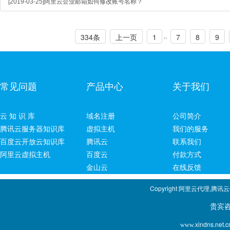
[2019-03-25]阿里云企业邮箱如何修改账号名称？
..
334条
上一页
1
7
8
9
常见问题
产品中心
关于我们
云 知 识 库
域名注册
公司简介
腾讯云服务器知识库
虚拟主机
我们的服务
百度云开放云知识库
腾讯云
联系我们
阿里云虚拟主机
百度云
付款方式
金山云
在线反馈
Copyright 阿里云代理,腾讯
贵宾咨询专线：1
xindns.net.c
www.