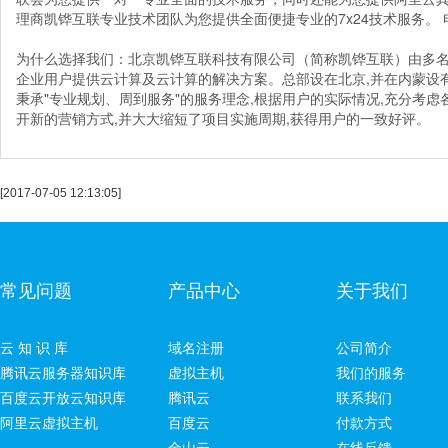
理商凯铧互联专业技术团队为您提供全面便捷专业的7x24技术服务。 电话专线：1
为什么选择我们：北京凯铧互联科技有限公司（简称凯铧互联）由多名前
企业用户提供云计算及云计算的解决方案。总部设在北京,并在内蒙设
秉承"专业规划、周到服务"的服务理念,根据用户的实际情况,充分考
开新的营销方式,并大大缩短了项目实施周期,获得用户的一致好评。
[2017-07-05 12:13:05]
常见问题
产品中心
关于我们
云 知 识 库
域名注册
公司简介
腾讯云服务器知识库
虚拟主机
我们的服务
百度云开放云知识库
腾讯云
联系我们
阿里云虚拟主机
百度云
付款方式