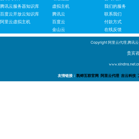
腾讯云服务器知识库
虚拟主机
我们的服务
百度云开放云知识库
腾讯云
联系我们
阿里云虚拟主机
百度云
付款方式
金山云
在线反馈
Copyright 阿里云代理,腾讯
贵宾咨询专线：1
xindns.net.c
www.
友情链接：
凯铧互联官网
阿里云代理
吉云科技