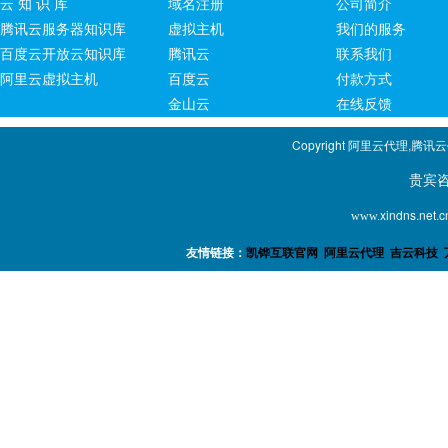
云 知 识 库
域名注册
公司简介
腾讯云服务器知识库
虚拟主机
我们的服务
百度云开放云知识库
腾讯云
联系我们
阿里云虚拟主机
百度云
付款方式
金山云
在线反馈
Copyright 阿里云代理,腾讯
贵宾咨询专线：1
xindns.net.c
www.
友情链接：
凯铧互联官网
阿里云代理
吉云科技