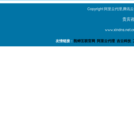
Copyright 阿里云代理,腾讯
贵宾咨询专线：1
xindns.net.c
www.
友情链接：
凯铧互联官网
阿里云代理
吉云科技