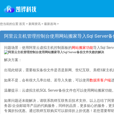
您当前的位置:
首页
>
新闻资讯
>
最新咨询
>
阿里云主机管理控制台使用网站搬家导入Sql Serve
问题场景：使用阿里云虚拟主机控制面板的
网站搬家功能
导入Sql Se
解决方案：
出现此错误，需要核实备份文件是否是新网、世纪互联、美橙3家主机
如果不是，会有很大几率出错。若导入失败，可以使用
数据库客户端
温馨提示：云虚拟主机SQL Server备份文件也可以使用网站搬家功能
如果问题还未能解决，请联系凯铧互联售后技术支持。以上总结了阿里云
务器/企业邮箱等产品的代购服务，同样的品质，更多贴心的服务，更
专属折扣优惠。通过凯铧互联购买可以获得折上折优惠！若您需要帮助