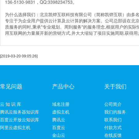
136-5130-9831，QQ:3398234753。
为什么选择我们：北京凯铧互联科技有限公司（简称凯铧互联）由多名前
专注于为企业用户提供云计算及云计算的解决方案。公司总部设在北京
质服务的同时,秉承"专业规划、周到服务"的服务理念,根据用户的实
用互联网的力量展开新的营销方式,并大大缩短了项目实施周期,获得用
[2019-03-20 09:05:26]
常见问题
产品中心
关于我们
云 知 识 库
域名注册
公司简介
腾讯云服务器知识库
虚拟主机
我们的服务
百度云开放云知识库
腾讯云
联系我们
阿里云虚拟主机
百度云
付款方式
金山云
在线反馈