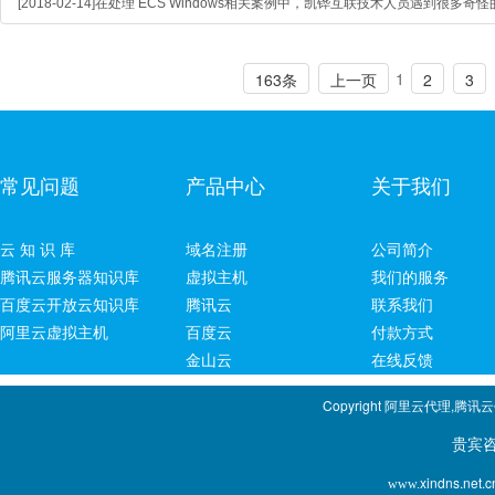
[2018-02-14]在处理 ECS Windows相关案例中，凯铧互联技术人员遇到很多
1
163条
上一页
2
3
常见问题
产品中心
关于我们
云 知 识 库
域名注册
公司简介
腾讯云服务器知识库
虚拟主机
我们的服务
百度云开放云知识库
腾讯云
联系我们
阿里云虚拟主机
百度云
付款方式
金山云
在线反馈
Copyright 阿里云代理,腾讯
贵宾咨询专线：1
xindns.net.c
www.